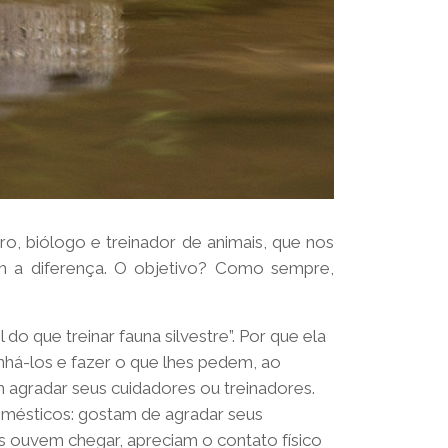
, biólogo e treinador de animais, que nos
em a diferença. O objetivo? Como sempre,
do que treinar fauna silvestre”. Por que ela
há-los e fazer o que lhes pedem, ao
 agradar seus cuidadores ou treinadores.
mésticos: gostam de agradar seus
 ouvem chegar, apreciam o contato físico