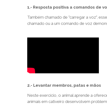
1.- Resposta positiva a comandos de v
Também chamado de "carregar a voz", esse 
chamado ou a um comando de voz demonstra
2.- Levantar membros, patas e mãos
Neste exercício, o animal aprende a oferec
animais em cativeiro desenvolvem problem