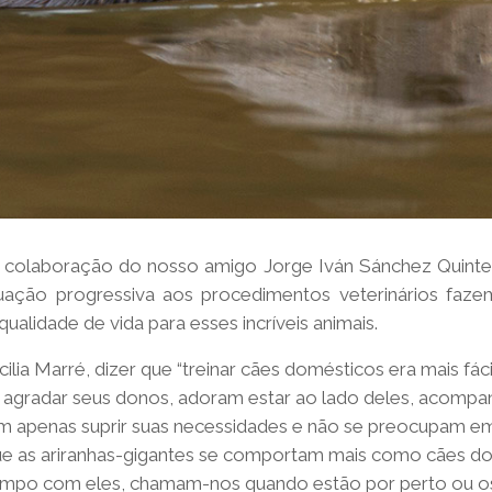
olaboração do nosso amigo Jorge Iván Sánchez Quintero
uação progressiva aos procedimentos veterinários faz
ualidade de vida para esses incríveis animais.
a Marré, dizer que “treinar cães domésticos era mais fácil 
 agradar seus donos, adoram estar ao lado deles, acompan
am apenas suprir suas necessidades e não se preocupam em
ue as ariranhas-gigantes se comportam mais como cães do
tempo com eles, chamam-nos quando estão por perto ou os