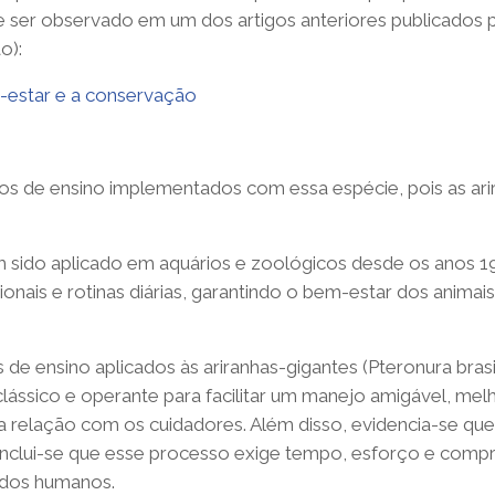
ode ser observado em um dos artigos anteriores publicados
o):
m-estar e a conservação
os de ensino implementados com essa espécie, pois as ari
 sido aplicado em aquários e zoológicos desde os anos 19
nais e rotinas diárias, garantindo o bem-estar dos animais
e ensino aplicados às ariranhas-gigantes (Pteronura brasil
sico e operante para facilitar um manejo amigável, melho
r a relação com os cuidadores. Além disso, evidencia-se q
clui-se que esse processo exige tempo, esforço e compro
ados humanos.