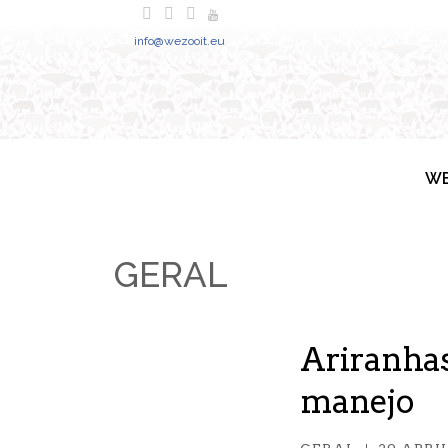
info@wezooit.eu
WE
GERAL
Ariranhas
manejo